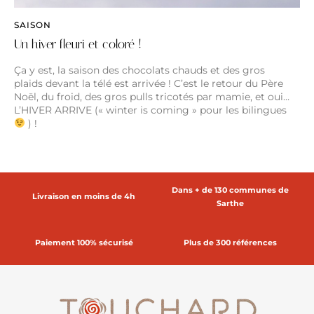
SAISON
Un hiver fleuri et coloré !
Ça y est, la saison des chocolats chauds et des gros
plaids devant la télé est arrivée ! C’est le retour du Père
Noël, du froid, des gros pulls tricotés par mamie, et oui…
L’HIVER ARRIVE (« winter is coming » pour les bilingues
) !
Dans + de 130 communes de
Livraison en moins de 4h
Sarthe
Paiement 100% sécurisé
Plus de 300 références