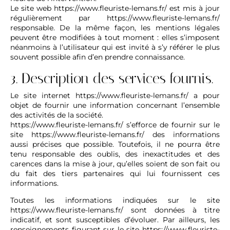
Le site web
https://www.fleuriste-lemans.fr/
est mis à jour
régulièrement par
https://www.fleuriste-lemans.fr/
responsable. De la même façon, les mentions légales
peuvent être modifiées à tout moment : elles s’imposent
néanmoins à l’utilisateur qui est invité à s’y référer le plus
souvent possible afin d’en prendre connaissance.
3. Description des services fournis.
Le site internet
https://www.fleuriste-lemans.fr/
a pour
objet de fournir une information concernant l’ensemble
des activités de la société.
https://www.fleuriste-lemans.fr/
s’efforce de fournir sur le
site
https://www.fleuriste-lemans.fr/
des informations
aussi précises que possible. Toutefois, il ne pourra être
tenu responsable des oublis, des inexactitudes et des
carences dans la mise à jour, qu’elles soient de son fait ou
du fait des tiers partenaires qui lui fournissent ces
informations.
Toutes les informations indiquées sur le site
https://www.fleuriste-lemans.fr/
sont données à titre
indicatif, et sont susceptibles d’évoluer. Par ailleurs, les
renseignements figurant sur le site
https://www.fleuriste-