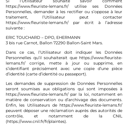
Si l’Utilisateur souhaite savoir comment
https://www.fleuriste-lemans.fr/
utilise ses Données
Personnelles, demander à les rectifier ou s’oppose à leur
traitement, l’Utilisateur peut contacter
https://www.fleuriste-lemans.fr/
par écrit à l’adresse
suivante :
ERIC TOUCHARD – DPO, EHERMANN
3 bis rue Carnot, Ballon 72290 Ballon-Saint Mars.
Dans ce cas, l’Utilisateur doit indiquer les Données
Personnelles qu’il souhaiterait que
https://www.fleuriste-
lemans.fr/
corrige, mette à jour ou supprime, en
s’identifiant précisément avec une copie d’une pièce
d’identité (carte d’identité ou passeport).
Les demandes de suppression de Données Personnelles
seront soumises aux obligations qui sont imposées à
https://www.fleuriste-lemans.fr/
par la loi, notamment en
matière de conservation ou d’archivage des documents.
Enfin, les Utilisateurs de
https://www.fleuriste-lemans.fr/
peuvent déposer une réclamation auprès des autorités de
contrôle, et notamment de la CNIL
(https://www.cnil.fr/fr/plaintes).