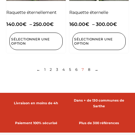
Raquette éternellement
Raquette éternelle
140.00
€
–
250.00
€
160.00
€
–
300.00
€
SÉLECTIONNER UNE
SÉLECTIONNER UNE
OPTION
OPTION
←
1
2
3
4
5
6
7
8
→
Dans + de 130 communes de
Livraison en moins de 4h
Sarthe
Paiement 100% sécurisé
Plus de 300 références