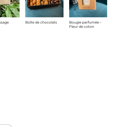
ssage
Boîte de chocolats
Bougie parfumée –
Fleur de coton
17.95
€
17.90
€