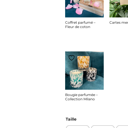
Coffret parfumé –
Cartes me
Fleur de coton
1.00
€
37.00
€
Bougie parfumée –
Collection Milano
45.00
€
Taille