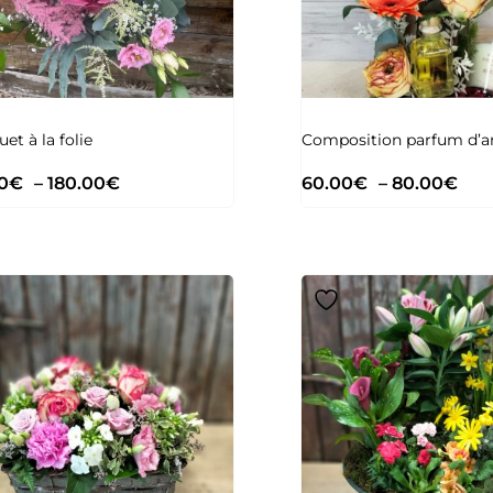
et à la folie
Composition parfum d’
0
€
–
180.00
€
60.00
€
–
80.00
€