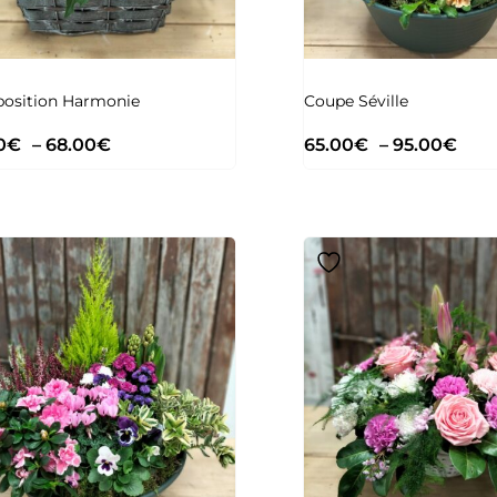
osition Harmonie
Coupe Séville
0
€
–
68.00
€
65.00
€
–
95.00
€