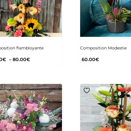
osition flambloyante
Composition Modestie
0
€
–
80.00
€
60.00
€