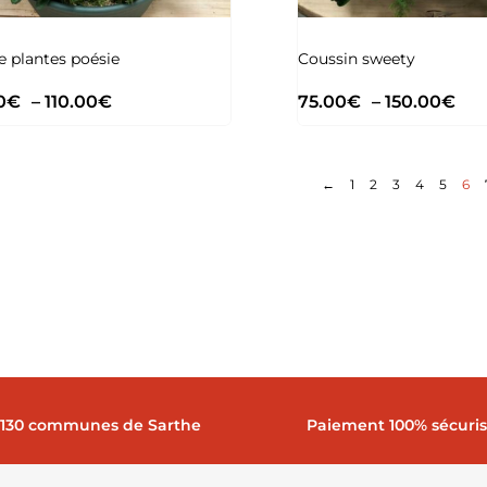
 plantes poésie
Coussin sweety
0
€
–
110.00
€
75.00
€
–
150.00
€
←
1
2
3
4
5
6
 130 communes de Sarthe
Paiement 100% sécuri