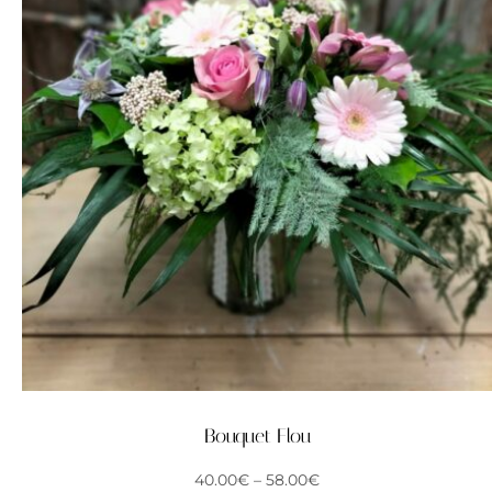
Bouquet Flou
40.00
€
–
58.00
€