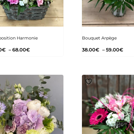
osition Harmonie
Bouquet Arpège
0
€
–
68.00
€
38.00
€
–
59.00
€