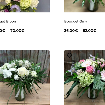
uet Bloom
Bouquet Girly
0
€
–
70.00
€
36.00
€
–
52.00
€