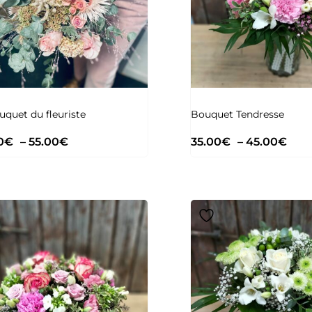
uquet du fleuriste
Bouquet Tendresse
0
€
–
55.00
€
35.00
€
–
45.00
€