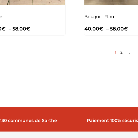
e
Bouquet Flou
0
€
–
58.00
€
40.00
€
–
58.00
€
1
2
→
 130 communes de Sarthe
Paiement 100% sécuri