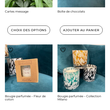
Cartes message
Boîte de chocolats
1.00
€
17.95
€
CHOIX DES OPTIONS
AJOUTER AU PANIER
Bougie parfumée – Fleur de
Bougie parfumée – Collection
coton
Milano
17.90
€
45.00
€