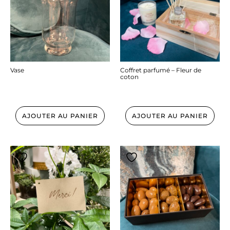
Vase
Coffret parfumé – Fleur de
coton
12.50
€
37.00
€
AJOUTER AU PANIER
AJOUTER AU PANIER