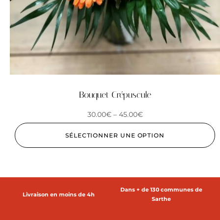
Bouquet Crépuscule
30.00
€
–
45.00
€
SÉLECTIONNER UNE OPTION
Dans + de 130 communes de
Livraison en moins de 4h
Sarthe