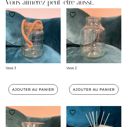
Vous aimerez peut-être aussi…
Vase 3
Vase 2
24.00
€
17.00
€
AJOUTER AU PANIER
AJOUTER AU PANIER