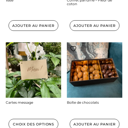
Vase
Coffret parfumé – Fleur de
coton
12.50
€
37.00
€
AJOUTER AU PANIER
AJOUTER AU PANIER
Cartes message
Boîte de chocolats
1.00
€
17.95
€
CHOIX DES OPTIONS
AJOUTER AU PANIER