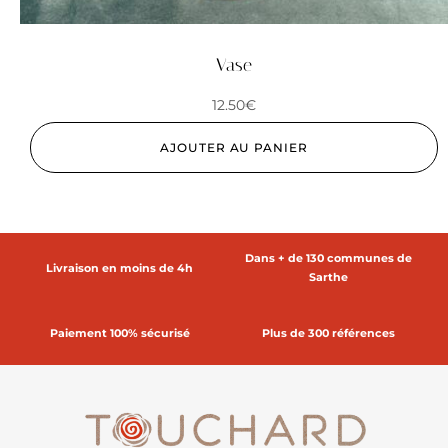
Vase
12.50
€
AJOUTER AU PANIER
Dans + de 130 communes de
Livraison en moins de 4h
Sarthe
Paiement 100% sécurisé
Plus de 300 références