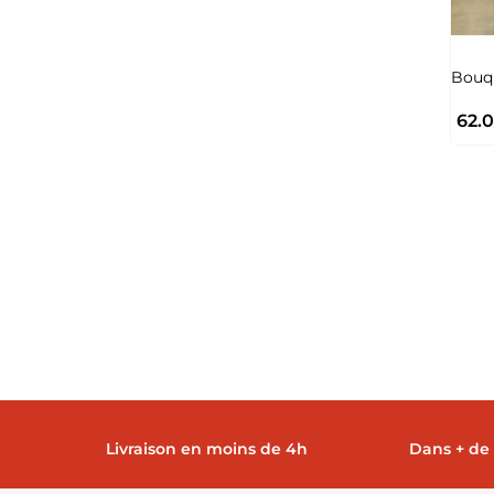
Bouqu
62.
Livraison en moins de 4h
Dans + de