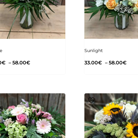
e
Sunlight
0
€
–
58.00
€
33.00
€
–
58.00
€