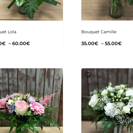
uet Lola
Bouquet Camille
0
€
–
60.00
€
35.00
€
–
55.00
€