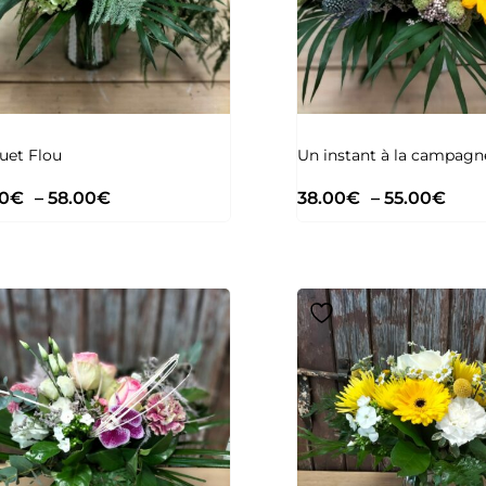
uet Flou
Un instant à la campagn
0
€
–
58.00
€
38.00
€
–
55.00
€