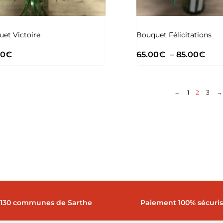
et Victoire
Bouquet Félicitations
00
€
65.00
€
–
85.00
€
←
1
2
3
 130 communes de Sarthe
Paiement 100% sécuri