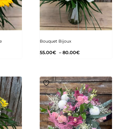
e
Bouquet Bijoux
55.00
€
–
80.00
€