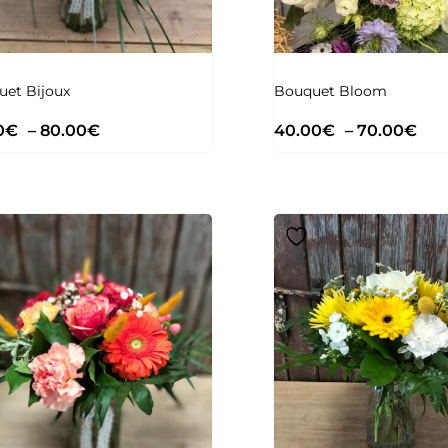
et Bijoux
Bouquet Bloom
0
€
–
80.00
€
40.00
€
–
70.00
€