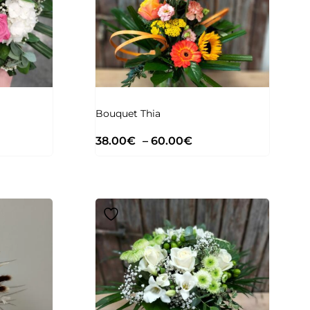
Bouquet Thia
38.00
€
–
60.00
€