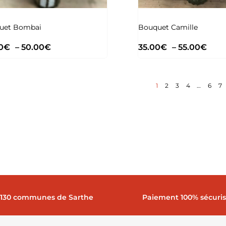
uet Bombai
Bouquet Camille
0
€
–
50.00
€
35.00
€
–
55.00
€
1
2
3
4
…
6
7
 130 communes de Sarthe
Paiement 100% sécuri