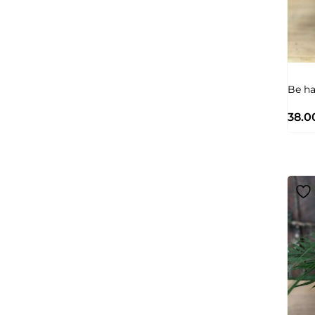
Be h
38.0