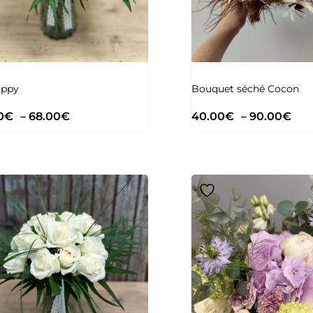
appy
Bouquet séché Cocon
0
€
–
68.00
€
40.00
€
–
90.00
€