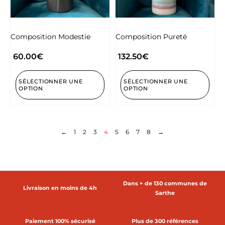
Composition Modestie
Composition Pureté
60.00
€
132.50
€
SÉLECTIONNER UNE
SÉLECTIONNER UNE
OPTION
OPTION
←
1
2
3
4
5
6
7
8
→
Dans + de 130 communes de
Livraison en moins de 4h
Sarthe
Paiement 100% sécurisé
Plus de 300 références