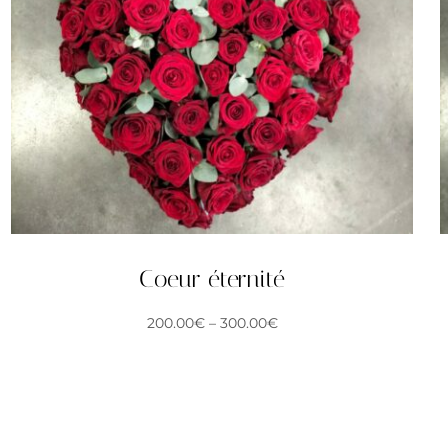
Coeur éternité
200.00
€
–
300.00
€