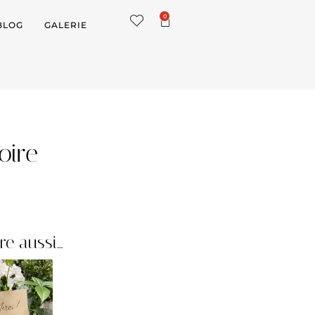
0
BLOG
GALERIE
oire
re aussi…