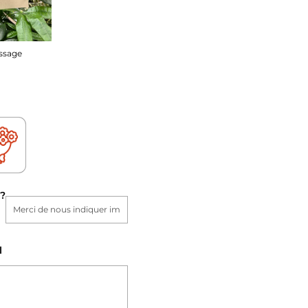
ssage
?
l