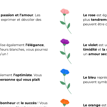
 passion et
l’amour
. Les
Le rose
est ég
 exprimer et dévoiler des
plus
tendrem
peuvent être 
ise également
l’élégance
,
Le violet
est u
 fleurs blanches, vous pourrez
timidité
et
la 
’un !
un
amour sec
alement
l’optimiste
. Vous
Le bleu
repré
personne qui vous plaît
peuvent symb
 bonheur
et
le succès
! Vous
Le orange
est