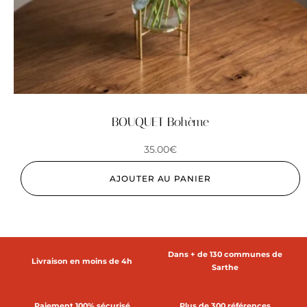
BOUQUET Bohème
35.00
€
AJOUTER AU PANIER
Dans + de 130 communes de
Livraison en moins de 4h
Sarthe
Paiement 100% sécurisé
Plus de 300 références