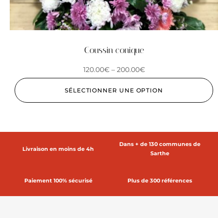
Coussin conique
120.00
€
–
200.00
€
SÉLECTIONNER UNE OPTION
Dans + de 130 communes de
Livraison en moins de 4h
Sarthe
Paiement 100% sécurisé
Plus de 300 références