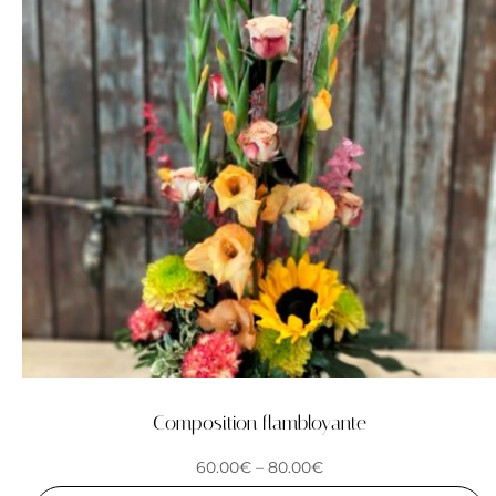
Composition flambloyante
60.00
€
–
80.00
€