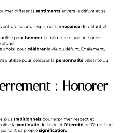
xprimer différents
sentiments
envers le défunt et sa
ouvent utilisé pour exprimer l’
innocence
du défunt et
 utilisé pour
honorer
la mémoire d’une personne
rofond.
tre choisi pour
célébrer
la vie du défunt. Également,
 être utilisé pour célébrer la
personnalité
vibrante du
terrement : Honorer
es plus
traditionnels
pour exprimer respect et
bolise la
continuité
de la vie et l’
éternité
de l’âme. Une
 portant sa propre
signification.