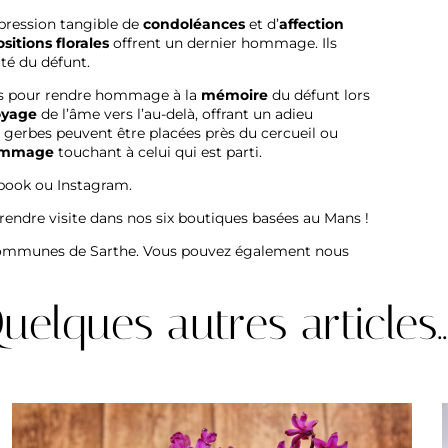
pression tangible de
condoléances
et d’
affection
itions florales
offrent un dernier hommage. Ils
ité du défunt.
es pour rendre hommage à la
mémoire
du défunt lors
oyage
de l’âme vers l’au-delà, offrant un adieu
es gerbes peuvent être placées près du cercueil ou
mmage
touchant à celui qui est parti.
book
ou
Instagram
.
 rendre visite dans
nos six boutiques basées au Mans
!
 communes de Sarthe. Vous pouvez également nous
uelques autres articles..