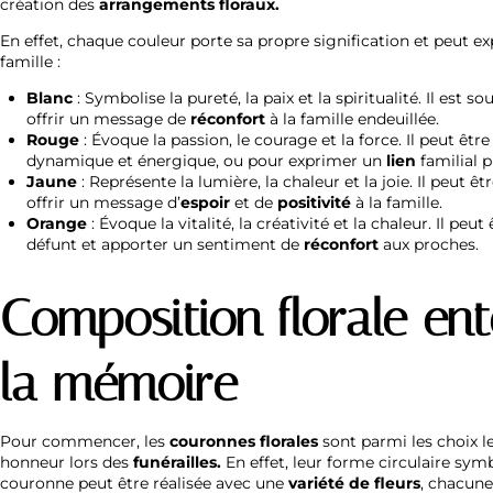
création des
arrangements floraux.
En effet, chaque couleur porte sa propre signification et peut e
famille :
Blanc
: Symbolise la pureté, la paix et la spiritualité. Il est s
offrir un message de
réconfort
à la famille endeuillée.
Rouge
: Évoque la passion, le courage et la force. Il peut être
dynamique et énergique, ou pour exprimer un
lien
familial p
Jaune
: Représente la lumière, la chaleur et la joie. Il peut ê
offrir un message d’
espoir
et de
positivité
à la famille.
Orange
: Évoque la vitalité, la créativité et la chaleur. Il peut
défunt et apporter un sentiment de
réconfort
aux proches.
Composition florale en
la mémoire
Pour commencer, les
couronnes florales
sont parmi les choix l
honneur lors des
funérailles.
En effet, leur forme circulaire sym
couronne peut être réalisée avec une
variété de fleurs
, chacune