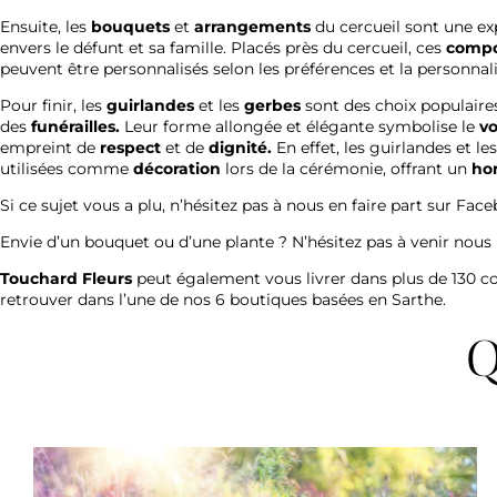
Ensuite, les
bouquets
et
arrangements
du cercueil sont une ex
envers le défunt et sa famille. Placés près du cercueil, ces
compos
peuvent être personnalisés selon les préférences et la personnal
Pour finir, les
guirlandes
et les
gerbes
sont des choix populair
des
funérailles.
Leur forme allongée et élégante symbolise le
v
empreint de
respect
et de
dignité.
En effet, les guirlandes et l
utilisées comme
décoration
lors de la cérémonie, offrant un
ho
Si ce sujet vous a plu, n’hésitez pas à nous en faire part sur
Face
Envie d’un bouquet ou d’une plante ? N’hésitez pas à venir nous
Touchard Fleurs
peut également vous livrer dans plus de 130
retrouver dans
l’une de nos 6 boutiques basées en Sarthe
.
Q