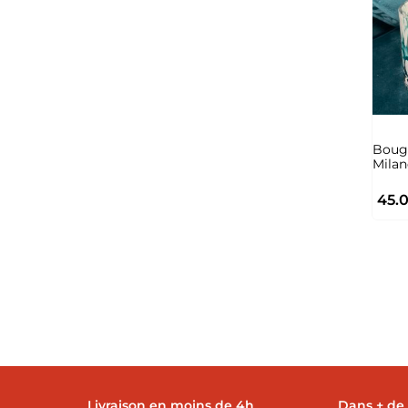
Bougi
Mila
45.
Livraison en moins de 4h
Dans + de