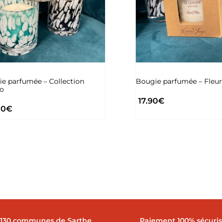
e parfumée – Collection
Bougie parfumée – Fleur
no
17.90
€
00
€
 130 communes de Sarthe
Paiement 100% sécuri